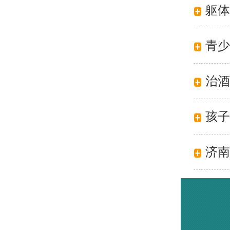
躯体
青少
治酒
孩子
济南