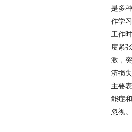
是多
作学
工作
度紧
激，
济损
主要
能症
忽视