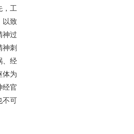
先，工
，以致
精神过
精神刺
祸、经
躯体为
神经官
也不可