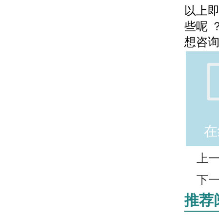
以上
些呢 
想咨
在
上
下
推荐