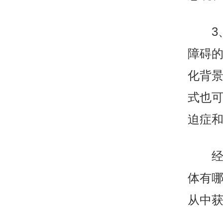
3、
障碍
化背
式也
迫症
经过
体有
从中