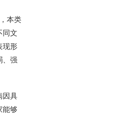
，本类
不同文
表现形
弱、强
病因具
家能够