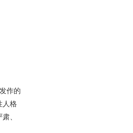
发作的
性人格
严肃、