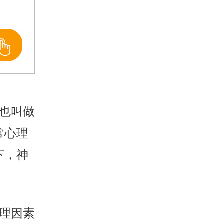
也叫做
常心理
下，神
理因素