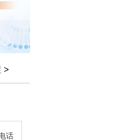
症
>
电话