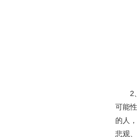
2、
可能
的人
悲观