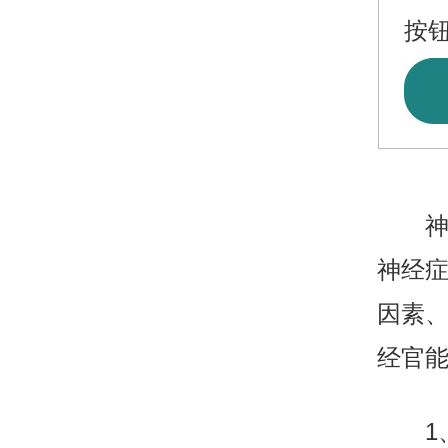
按
神经
神经
因素
经官
1、