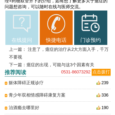
理+药物双管齐下的介绍，如有想了解更多关于癔症的
问题想咨询，可以随时在线与医师交流。
在线提问
快捷电话
门诊预约
上一篇：
注意了，癔症的治疗从2大方面入手，千万
不要视
下一篇：
癔症的出现，可能与这3个因素有关
推荐阅读
0531-86073292
点击拨打
躯体障碍正规诊疗
239
青少年双相情感障碍康复方案
336
治酒瘾去哪里好
190