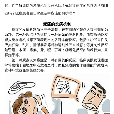
解。你了解癔症的发病机制是什么吗？你知道癔症的治疗方法有哪
些吗？癔症患者在日常生活中应该如何护理？
癔症的发病机制
癔症的发病机制尚不完全清楚，较有影响的观点大致可归纳为
两种。第一种观点认为癔症是一种原始的应激现象。所谓原始反应
即人类在危机状态下所表现出的各种本能反应。包括：①兴奋性反
应如狂奔、乱叫、情感暴发等精神运动性兴奋状态；②抑制性反应
如昏睡、木僵、瘫痪、聋、哑、盲等；③退化反应如幼稚行为、童
样痴呆等。
第二种观点认为癔症是一种有目的的反应。临床实践发现癔症
常常发端于困境之中或危难之时，而且癔症的发作往往能导致脱离
这种环境或免除某些义务。