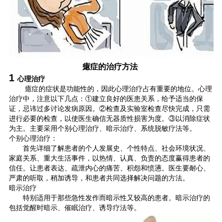
癔症的治疗方法
1
心理治疗
癔症的症状是功能性的，因此心理治疗占有重要的地位。心理
治疗中，注意以下几点：①建立良好的医患关系，给予适当的保
证，忌讳过多讨论发病原因。②检查及实验室检查尽快完成，只需
进行必要的检查，以使医生确信无器质性损害为度。③以消除症状
为主。主要采用个别心理治疗、暗示治疗、系统脱敏疗法等。
个别心理治疗：
首先详细了解患者的个人发展史、个性特点、社会环境状况、
家庭关系、重大生活事件，以热情、认真、负责的态度赢得患者的
信任。让患者表达、疏泄内心的痛苦、积怨和愤懑。医生要耐心、
严肃的听取，稍加诱导，和患者共同选择解决问题的方法。
暗示治疗
特别适用于那些急性发作而暗示性又较高的患者。暗示治疗的
包括觉醒时暗示、催眠治疗、诱导疗法等。