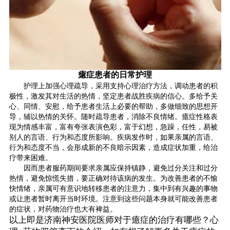
癔症患者的日常护理
护理上加强心理疏导，采用支持心理治疗方法，调动患者的积
极性，激发其对生活的热情，坚定患者战胜疾病的信心。多给予关
心、同情、安慰，给予患者生活上必要的帮助，多做细致的思想开
导，辅以热情的关怀。随时疏导患者，消除不良情绪。癔症性格表
现为情感丰富，富有夸张表演色彩，富于幻想，急躁，任性，易被
别人的言语、行为和态度所影响。疾病发作时，如果亲属的言语、
行为和态度不当，会形成新的不良暗示因素，造成症状加重，给治
疗带来困难。
因而患者服药期间要求亲属应保持镇静，避免过分关注和过分
热情，避免惊慌失措，要正确对待该病的发生。为改善患者的不愉
快情绪，亲属可有意识地转移患者的注意力，集中到有兴趣的事物
或让患者暂时离开当时环境。注意到这些问题本身就可能改善患者
的症状，对药物治疗也大有裨益。
以上即是济南神安医院医师对于癔症的治疗有哪些？心