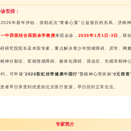
会诊安排：
2026年新年伊始，借助此次“青春心翼”公益项目的东风，济南
第一中西医结合医院余学教授
来院会诊，
2026年1月1日-3日
，联
障碍研究院院长及本院专家，重点解决青少年情绪障碍、厌学、网
、
精神分裂症
、双相情感障碍、躯体化障碍、强迫症、失眠等精神
约，可申请“
2026彩虹丝带健康中国行
”暨精神心理疾病“
0元筛查
多患者早日享受到优质的北京医疗资源，早日回归正常生活。
专家简介