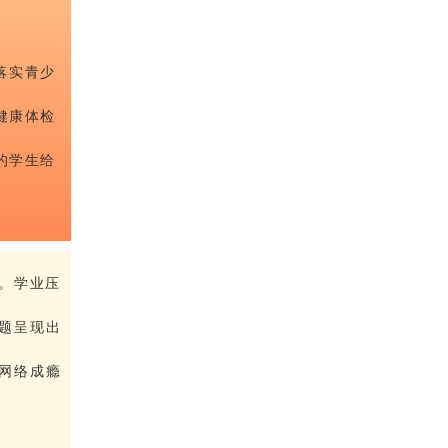
落实青少
健康体检
的学生给
。学业压
题呈现出
网络成瘾