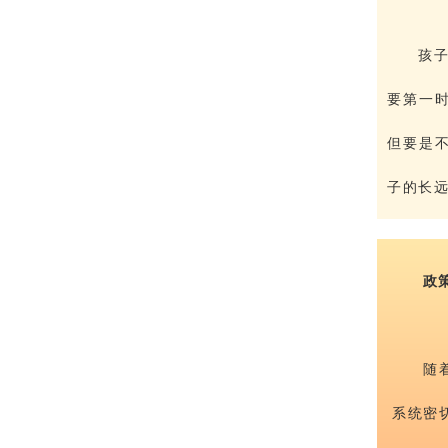
孩
要第一
但要是
子的长
政
随
系统密