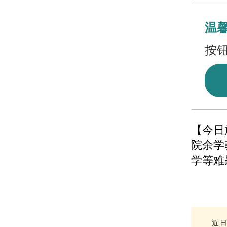
温
按
【今日
院余学
学等难
近