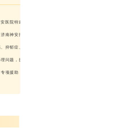
神安医院特邀
合济南神安抑
瘾、抑郁症、
心理问题，提
”专项援助，