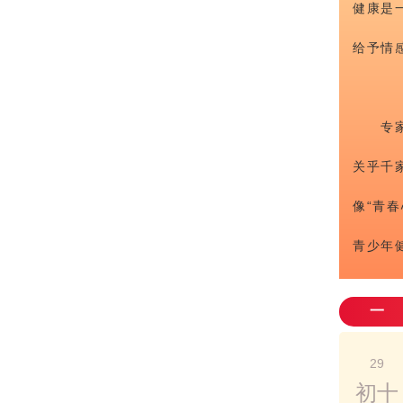
健康是
给予情
专
关乎千
像“青
青少年
一
29
初十