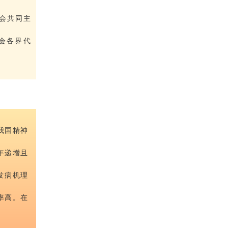
会共同主
会各界代
我国精神
年递增且
发病机理
率高。在