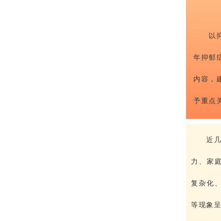
以
年抑郁
内容，
予重点
近
力、家
复杂化
等现象