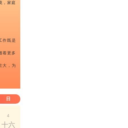
境，家庭
工作既是
随着更多
壮大，为
日
4
十六