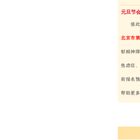
元旦节
值此
北京市
郁精神
焦虑症
前报名预
帮助更