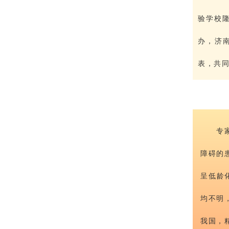
验学校
办，济
表，共
专
障碍的
呈低龄
均不明
我国，